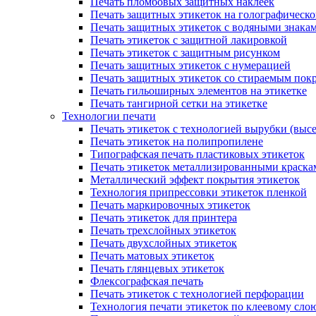
Печать пломбовых защитных наклеек
Печать защитных этикеток на голографическо
Печать защитных этикеток с водяными знака
Печать этикеток с защитной лакировкой
Печать этикеток с защитным рисунком
Печать защитных этикеток с нумерацией
Печать защитных этикеток со стираемым пок
Печать гильоширных элементов на этикетке
Печать тангирной сетки на этикетке
Технологии печати
Печать этикеток с технологией вырубки (выс
Печать этикеток на полипропилене
Типографская печать пластиковых этикеток
Печать этикеток металлизированными краска
Металлический эффект покрытия этикеток
Технология припрессовки этикеток пленкой
Печать маркировочных этикеток
Печать этикеток для принтера
Печать трехслойных этикеток
Печать двухслойных этикеток
Печать матовых этикеток
Печать глянцевых этикеток
Флексографская печать
Печать этикеток с технологией перфорации
Технология печати этикеток по клеевому сло