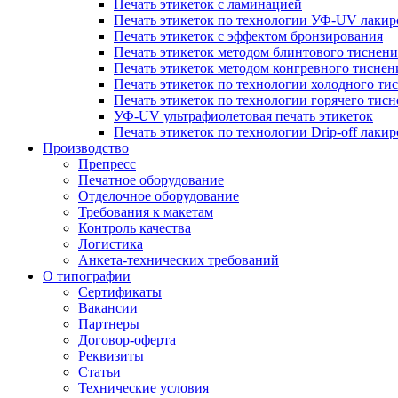
Печать этикеток с ламинацией
Печать этикеток по технологии УФ-UV лакир
Печать этикеток с эффектом бронзирования
Печать этикеток методом блинтового тиснени
Печать этикеток методом конгревного тиснен
Печать этикеток по технологии холодного ти
Печать этикеток по технологии горячего тис
УФ-UV ультрафиолетовая печать этикеток
Печать этикеток по технологии Drip-off лаки
Производство
Препресс
Печатное оборудование
Отделочное оборудование
Требования к макетам
Контроль качества
Логистика
Анкета-технических требований
О типографии
Сертификаты
Вакансии
Партнеры
Договор-оферта
Реквизиты
Статьи
Технические условия