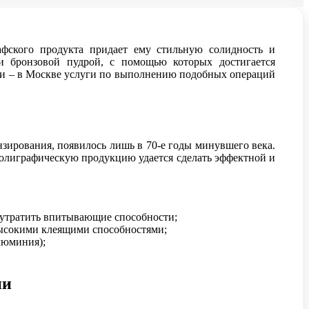
афского продукта придает ему стильную солидность и
и бронзовой пудрой, с помощью которых достигается
тки – в Москве услуги по выполнению подобных операций
зирования, появилось лишь в 70-е годы минувшего века.
полиграфическую продукцию удается сделать эффектной и
и утратить впитывающие способности;
 высокими клеящими способностями;
люминия);
ии