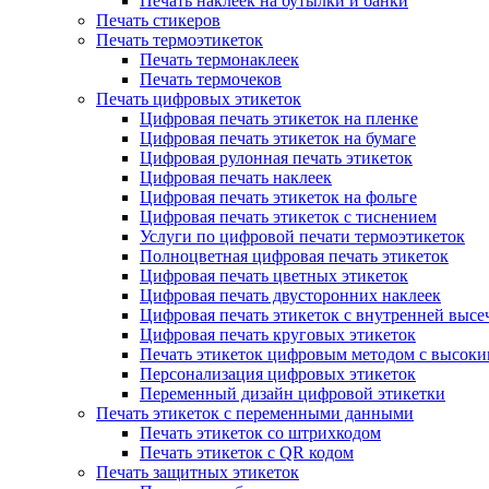
Печать наклеек на бутылки и банки
Печать стикеров
Печать термоэтикеток
Печать термонаклеек
Печать термочеков
Печать цифровых этикеток
Цифровая печать этикеток на пленке
Цифровая печать этикеток на бумаге
Цифровая рулонная печать этикеток
Цифровая печать наклеек
Цифровая печать этикеток на фольге
Цифровая печать этикеток с тиснением
Услуги по цифровой печати термоэтикеток
Полноцветная цифровая печать этикеток
Цифровая печать цветных этикеток
Цифровая печать двусторонних наклеек
Цифровая печать этикеток с внутренней высе
Цифровая печать круговых этикеток
Печать этикеток цифровым методом с высок
Персонализация цифровых этикеток
Переменный дизайн цифровой этикетки
Печать этикеток с переменными данными
Печать этикеток со штрихкодом
Печать этикеток с QR кодом
Печать защитных этикеток