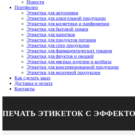
Новости
Портфолио
Этикетки для автохимии
Этикетки для алкогольной продукции
Этикетки для косметики и парфюмерии
Этикетки для бытовой химии
Этикетки для напитков
Этикетки для продуктов питания
Этикетки для спец продукции
Этикетки для фармацевтических товаров
Этикетки для фруктов и овощей
Этикетки для мясных изделии и колбасы
Этикетки для консервированной продукции
Этикетки для молочной продукции
Как сделать заказ
Доставка и оплата
Контакты
ПЕЧАТЬ ЭТИКЕТОК С ЭФФЕКТ