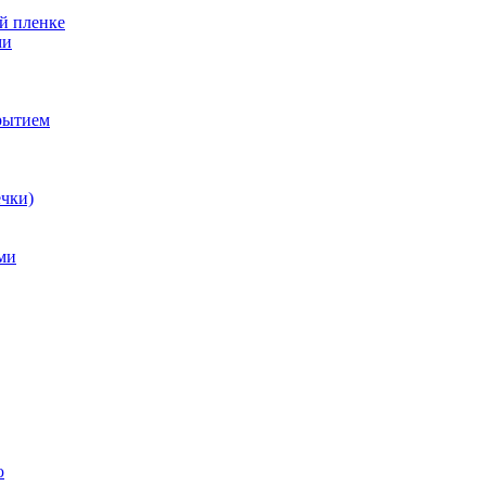
й пленке
ми
рытием
ечки)
ми
ю