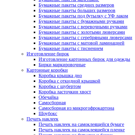
Бумажные пакеты средних размеров
Бумажные пакеты больших размеров
Бумажные пакеты под бутылку с УФ лаком
Бумажные пакеты с бумажными ручками
Бумажные пакеты с веревочными ручками
Бумажные пакеты с золотыми люверсами
Бумажные пакеты с серебряными люверсами
Бумажные пакеты с матовой ламинацией
Бумажные пакеты с тиснением
Изготовление бирок
Изготовление картонных бирок для одежды
Бирки маркировочные
Картонные коробки
Коробка крышка дно
Коробка с откидной крышкой
Коробка с шубертом
Коробка ласточкин хвост
Обечайка
Самосборная
Самосборная из микрогофрокартона
Шоубокс
Печать наклеек
Печать наклеек на самоклеящейся бумаге
Печать наклеек на самоклеящейся пленке