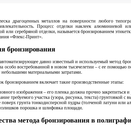
леска драгоценных металлов на поверхности любого типогр
влекательность. Процесс отделки наклеек алюминиевой ил
ой или серебряной отделки, называется бронзированием этике
пания «Флекс-Принт».
ия бронзирования
автоматизирующее давно известный и используемый метод брон
ла особо востребованной в новом тысячелетии – с ее помощью 
с небольшими материальными затратами.
ок бронзированием включает такие производственные этапы:
новного изображения – его пленка должна прочно закрепиться 
ание требуемого участка (узора, рисунка, текста) грунтовкой с
 поверх грунта тонкодисперсной пудры (толченой латуни или а
 излишков порошка и шлифовка площади.
ства метода бронзирования в полиграф