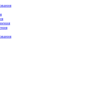
ования
я
ия
снения
нения
рования