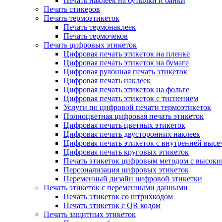
Печать наклеек на бутылки и банки
Печать стикеров
Печать термоэтикеток
Печать термонаклеек
Печать термочеков
Печать цифровых этикеток
Цифровая печать этикеток на пленке
Цифровая печать этикеток на бумаге
Цифровая рулонная печать этикеток
Цифровая печать наклеек
Цифровая печать этикеток на фольге
Цифровая печать этикеток с тиснением
Услуги по цифровой печати термоэтикеток
Полноцветная цифровая печать этикеток
Цифровая печать цветных этикеток
Цифровая печать двусторонних наклеек
Цифровая печать этикеток с внутренней высе
Цифровая печать круговых этикеток
Печать этикеток цифровым методом с высок
Персонализация цифровых этикеток
Переменный дизайн цифровой этикетки
Печать этикеток с переменными данными
Печать этикеток со штрихкодом
Печать этикеток с QR кодом
Печать защитных этикеток