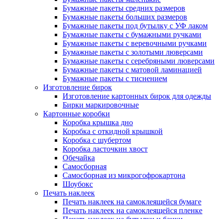
Бумажные пакеты средних размеров
Бумажные пакеты больших размеров
Бумажные пакеты под бутылку с УФ лаком
Бумажные пакеты с бумажными ручками
Бумажные пакеты с веревочными ручками
Бумажные пакеты с золотыми люверсами
Бумажные пакеты с серебряными люверсами
Бумажные пакеты с матовой ламинацией
Бумажные пакеты с тиснением
Изготовление бирок
Изготовление картонных бирок для одежды
Бирки маркировочные
Картонные коробки
Коробка крышка дно
Коробка с откидной крышкой
Коробка с шубертом
Коробка ласточкин хвост
Обечайка
Самосборная
Самосборная из микрогофрокартона
Шоубокс
Печать наклеек
Печать наклеек на самоклеящейся бумаге
Печать наклеек на самоклеящейся пленке