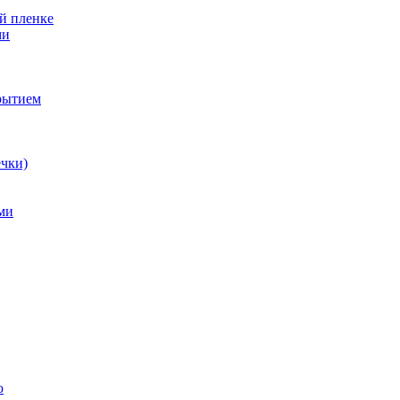
й пленке
ми
рытием
ечки)
ми
ю