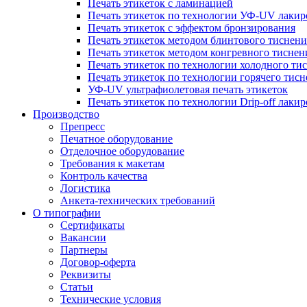
Печать этикеток с ламинацией
Печать этикеток по технологии УФ-UV лакир
Печать этикеток с эффектом бронзирования
Печать этикеток методом блинтового тиснени
Печать этикеток методом конгревного тиснен
Печать этикеток по технологии холодного ти
Печать этикеток по технологии горячего тис
УФ-UV ультрафиолетовая печать этикеток
Печать этикеток по технологии Drip-off лаки
Производство
Препресс
Печатное оборудование
Отделочное оборудование
Требования к макетам
Контроль качества
Логистика
Анкета-технических требований
О типографии
Сертификаты
Вакансии
Партнеры
Договор-оферта
Реквизиты
Статьи
Технические условия