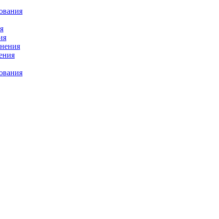
ования
я
ия
снения
нения
рования