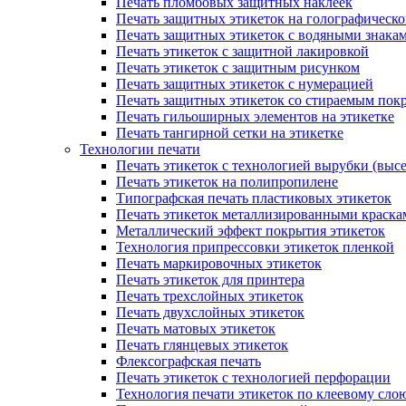
Печать пломбовых защитных наклеек
Печать защитных этикеток на голографическо
Печать защитных этикеток с водяными знака
Печать этикеток с защитной лакировкой
Печать этикеток с защитным рисунком
Печать защитных этикеток с нумерацией
Печать защитных этикеток со стираемым пок
Печать гильоширных элементов на этикетке
Печать тангирной сетки на этикетке
Технологии печати
Печать этикеток с технологией вырубки (выс
Печать этикеток на полипропилене
Типографская печать пластиковых этикеток
Печать этикеток металлизированными краска
Металлический эффект покрытия этикеток
Технология припрессовки этикеток пленкой
Печать маркировочных этикеток
Печать этикеток для принтера
Печать трехслойных этикеток
Печать двухслойных этикеток
Печать матовых этикеток
Печать глянцевых этикеток
Флексографская печать
Печать этикеток с технологией перфорации
Технология печати этикеток по клеевому сло