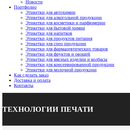
Новости
Портфолио
Этикетки для автохимии
Этикетки для алкогольной продукции
Этикетки для косметики и парфюмерии
Этикетки для бытовой химии
Этикетки для напитков
Этикетки для продуктов питания
Этикетки для спец продукции
Этикетки для фармацевтических товаров
Этикетки для фруктов и овощей
Этикетки для мясных изделии и колбасы
Этикетки для консервированной продукции
Этикетки для молочной продукции
Как сделать заказ
Доставка и оплата
Контакты
ТЕХНОЛОГИИ ПЕЧАТИ