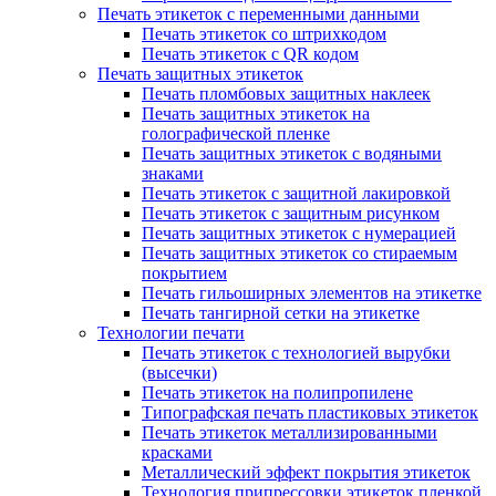
Печать этикеток с переменными данными
Печать этикеток со штрихкодом
Печать этикеток с QR кодом
Печать защитных этикеток
Печать пломбовых защитных наклеек
Печать защитных этикеток на
голографической пленке
Печать защитных этикеток с водяными
знаками
Печать этикеток с защитной лакировкой
Печать этикеток с защитным рисунком
Печать защитных этикеток с нумерацией
Печать защитных этикеток со стираемым
покрытием
Печать гильоширных элементов на этикетке
Печать тангирной сетки на этикетке
Технологии печати
Печать этикеток с технологией вырубки
(высечки)
Печать этикеток на полипропилене
Типографская печать пластиковых этикеток
Печать этикеток металлизированными
красками
Металлический эффект покрытия этикеток
Технология припрессовки этикеток пленкой