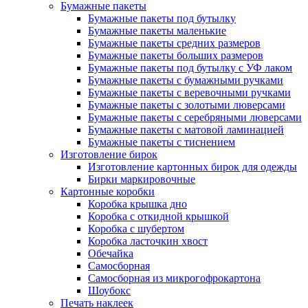
Бумажные пакеты
Бумажные пакеты под бутылку
Бумажные пакеты маленькие
Бумажные пакеты средних размеров
Бумажные пакеты больших размеров
Бумажные пакеты под бутылку с УФ лаком
Бумажные пакеты с бумажными ручками
Бумажные пакеты с веревочными ручками
Бумажные пакеты с золотыми люверсами
Бумажные пакеты с серебряными люверсами
Бумажные пакеты с матовой ламинацией
Бумажные пакеты с тиснением
Изготовление бирок
Изготовление картонных бирок для одежды
Бирки маркировочные
Картонные коробки
Коробка крышка дно
Коробка с откидной крышкой
Коробка с шубертом
Коробка ласточкин хвост
Обечайка
Самосборная
Самосборная из микрогофрокартона
Шоубокс
Печать наклеек