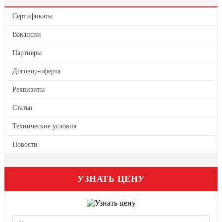
Этикетки в рулонах
Сертификаты
На самоклеящейся бумаге
Вакансии
На самоклеящейся пленке
Партнёры
Цветные этикетки
Договор-оферта
На бутылки, банки, крышки
Реквизиты
Статьи
Технические условия
Новости
УЗНАТЬ ЦЕНУ