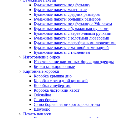
Бумажные пакеты
Бумажные пакеты под бутылку
Бумажные пакеты маленькие
Бумажные пакеты средних размеров
Бумажные пакеты больших размеров
Бумажные пакеты под бутылку с УФ лаком
Бумажные пакеты с бумажными ручками
Бумажные пакеты с веревочными ручками
Бумажные пакеты с золотыми люверсами
Бумажные пакеты с серебряными люверсами
Бумажные пакеты с матовой ламинацией
Бумажные пакеты с тиснением
Изготовление бирок
Изготовление картонных бирок для одежды
Бирки маркировочные
Картонные коробки
Коробка крышка дно
Коробка с откидной крышкой
Коробка с шубертом
Коробка ласточкин хвост
Обечайка
Самосборная
Самосборная из микрогофрокартона
Шоубокс
Печать наклеек