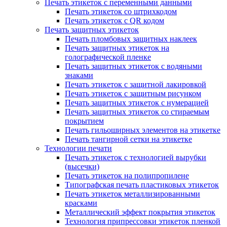
Печать этикеток с переменными данными
Печать этикеток со штрихкодом
Печать этикеток с QR кодом
Печать защитных этикеток
Печать пломбовых защитных наклеек
Печать защитных этикеток на
голографической пленке
Печать защитных этикеток с водяными
знаками
Печать этикеток с защитной лакировкой
Печать этикеток с защитным рисунком
Печать защитных этикеток с нумерацией
Печать защитных этикеток со стираемым
покрытием
Печать гильоширных элементов на этикетке
Печать тангирной сетки на этикетке
Технологии печати
Печать этикеток с технологией вырубки
(высечки)
Печать этикеток на полипропилене
Типографская печать пластиковых этикеток
Печать этикеток металлизированными
красками
Металлический эффект покрытия этикеток
Технология припрессовки этикеток пленкой