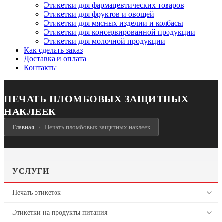
Этикетки для фармацевтических товаров
Этикетки для фруктов и овощей
Этикетки для мясных изделии и колбасы
Этикетки для консервированной продукции
Этикетки для молочной продукции
Как сделать заказ
Доставка и оплата
Контакты
ПЕЧАТЬ ПЛОМБОВЫХ ЗАЩИТНЫХ
НАКЛЕЕК
Главная
Печать пломбовых защитных наклеек
УСЛУГИ
Печать этикеток
Этикетки на антисептики
Этикетки на продукты питания