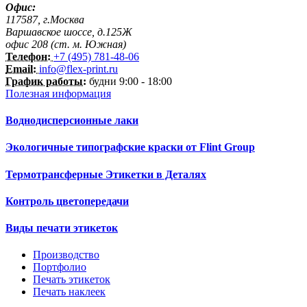
Офис:
117587, г.Москва
Варшавское шоссе, д.125Ж
офис 208 (ст. м. Южная)
Телефон:
+7 (495) 781-48-06
Email:
info@flex-print.ru
График работы:
будни 9:00 - 18:00
Полезная информация
Воднодисперсионные лаки
Экологичные типографские краски от Flint Group
Термотрансферные Этикетки в Деталях
Контроль цветопередачи
Виды печати этикеток
Производство
Портфолио
Печать этикеток
Печать наклеек