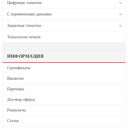
Термонаклейки
Цифровые этикетки
На самоклеящейся бумаге
Термочеки
На пленке
С переменными данными
На самоклеящейся пленке
На бумаге
Со штрихкодом
Защитные этикетки
Цветные этикетки
Рулонная печать
С QR кодом
Пломбовые наклейки
На бутылки, банки, крышки
Технологии печати
Цифровая печать наклеек
На фольге
ИНФОРМАЦИЯ
С тиснением
Сертификаты
Вакансии
Партнёры
Договор-оферта
Реквизиты
Статьи