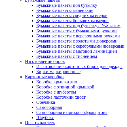
Бумажные пакеты
Бумажные пакеты под бутылку
Бумажные пакеты маленькие
Бумажные пакеты средних размеров
Бумажные пакеты больших размеров
Бумажные пакеты под бутылку с УФ лаком
Бумажные пакеты с бумажными ручками
Бумажные пакеты с веревочными ручками
Бумажные пакеты с золотыми люверсами
Бумажные пакеты с серебряными люверсами
Бумажные пакеты с матовой ламинацией
Бумажные пакеты с тиснением
Изготовление бирок
Изготовление картонных бирок для одежды
Бирки маркировочные
Картонные коробки
Коробка крышка дно
Коробка с откидной крышкой
Коробка с шубертом
Коробка ласточкин хвост
Обечайка
Самосборная
Самосборная из микрогофрокартона
Шоубокс
Печать наклеек