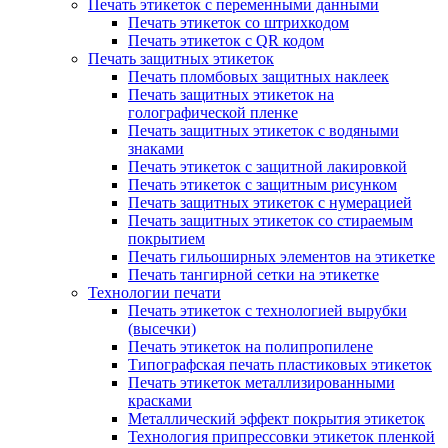
Печать этикеток с переменными данными
Печать этикеток со штрихкодом
Печать этикеток с QR кодом
Печать защитных этикеток
Печать пломбовых защитных наклеек
Печать защитных этикеток на
голографической пленке
Печать защитных этикеток с водяными
знаками
Печать этикеток с защитной лакировкой
Печать этикеток с защитным рисунком
Печать защитных этикеток с нумерацией
Печать защитных этикеток со стираемым
покрытием
Печать гильоширных элементов на этикетке
Печать тангирной сетки на этикетке
Технологии печати
Печать этикеток с технологией вырубки
(высечки)
Печать этикеток на полипропилене
Типографская печать пластиковых этикеток
Печать этикеток металлизированными
красками
Металлический эффект покрытия этикеток
Технология припрессовки этикеток пленкой