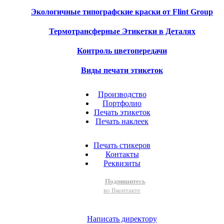
Экологичные типографские краски от Flint Group
Термотрансферные Этикетки в Деталях
Контроль цветопередачи
Виды печати этикеток
Производство
Портфолио
Печать этикеток
Печать наклеек
Печать стикеров
Контакты
Реквизиты
Подпишитесь
во Вконтакте
Написать директору